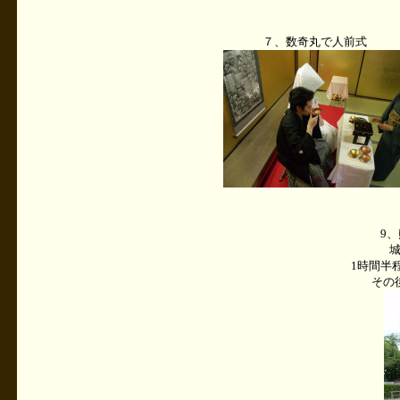
７、数奇丸で人前式
9
1時間半
その