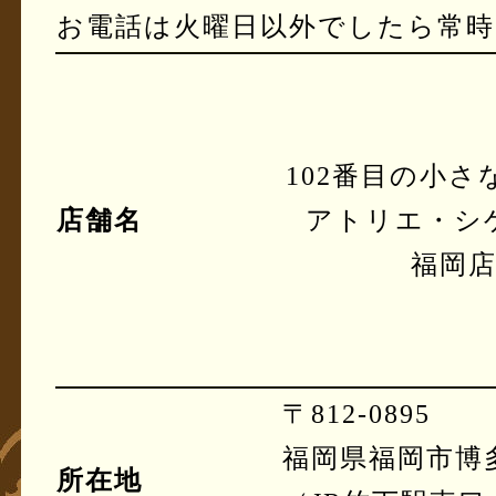
お電話は火曜日以外でしたら常
102番目の小さ
店舗名
アトリエ・シ
福岡
〒812-0895
福岡県福岡市博多
所在地