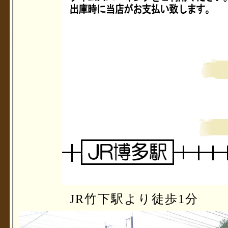
JR竹下駅より徒歩1分