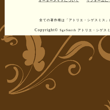
オーダーメイドについて
リフォームに
全ての著作権は「アトリエ・シゲスミス」
Copyright©
SgeSmith アトリエ・シ